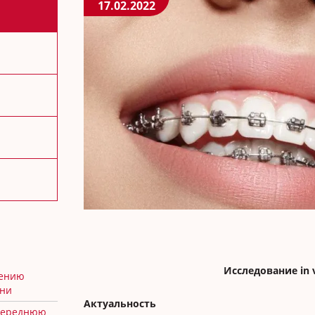
17.02.2022
Исследование in v
чению
ени
Актуальность
 переднюю