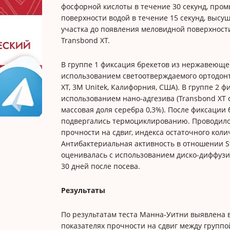
фосфорной кислоты в течение 30 секунд, про
поверхности водой в течение 15 секунд, выс
участка до появления меловидной поверхност
Transbond XT.
В группе 1 фиксация брекетов из нержавеюще
использованием светоотверждаемого ортодонт
XT, 3M Unitek, Калифорния, США). В группе 2 
использованием нано-адгезива (Transbond XT 
массовая доля серебра 0,3%). После фиксации
подвергались термоциклированию. Проводило
прочности на сдвиг, индекса остаточного коли
Антибактериальная активность в отношении S
оценивалась с использованием диско-диффузио
30 дней после посева.
Результаты
По результатам теста Манна-Уитни выявлена
показателях прочности на сдвиг между группой 