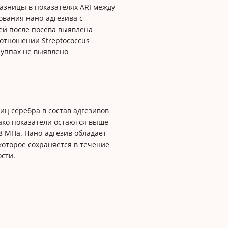
разницы в показателях ARI между
ования нано-адгезива с
ей после посева выявлена
отношении Streptococcus
руппах не выявлено
ц серебра в состав адгезивов
ако показатели остаются выше
8 МПа. Нано-адгезив обладает
оторое сохраняется в течение
сти.