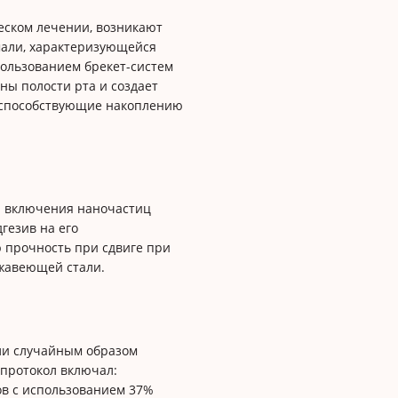
еском лечении, возникают
али, характеризующейся
ользованием брекет-систем
ны полости рта и создает
 способствующие накоплению
я включения наночастиц
гезив на его
 прочность при сдвиге при
ржавеющей стали.
ли случайным образом
 протокол включал:
в с использованием 37%