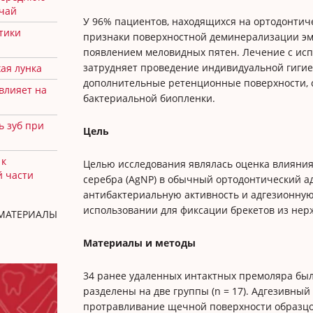
учай
У 96% пациентов, находящихся на ортодонтич
тики
признаки поверхностной деминерализации эм
появлением меловидных пятен. Лечение с исп
затрудняет проведение индивидуальной гигие
ая лунка
дополнительные ретенционные поверхности,
 влияет на
бактериальной биопленки.
ь зуб при
Цель
 к
Целью исследования являлась оценка влияни
й части
серебра (AgNP) в обычный ортодонтический ад
антибактериальную активность и адгезионную
использовании для фиксации брекетов из не
 МАТЕРИАЛЫ
Материалы и методы
34 ранее удаленных интактных премоляра бы
разделены на две группы (n = 17). Адгезивный
протравливание щечной поверхности образцо