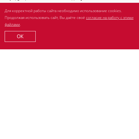
О бренде
Для стоматологов
Для корректной работы сайта необходимо использование cookies.
Полезно знать
Продолжая использовать сайт, Вы даёте своё
согласие на работу с этими
Спросите стоматолога
файлами
.
Контакты
ОК
© 2007-2026 LACALUT. Все права защищены.
ООО «Др.Тайсс Натурварен Рус»
ИНН 7725718602, ОГРН 1117746202969
Политика обработки персональных данных
Согласие на обработку cookie-файлов
Порядок осущ. субъектом перс.данных прав (ФЗ от
27.07.2006 152-ФЗ)
Разработано в
Поддержка сайта
MedInform HC