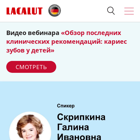
Видео вебинара
«Обзор последних
Искать
Продукция
клинических рекомендаций: кариес
зубов у детей»
О бренде
СМОТРЕТЬ
Полезно знать
Спросите стоматолога
Контакты
Для стоматологов:
Терапия