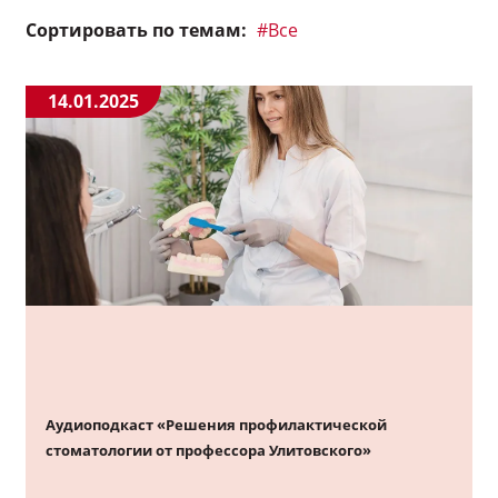
Сортировать по темам:
#Все
Исследования
14.01.2025
Полезные материалы
Научные статьи
Видео
Задать вопрос эксперту
Избранное
Аудиоподкаст «Решения профилактической
стоматологии от профессора Улитовского»
Обратная связь