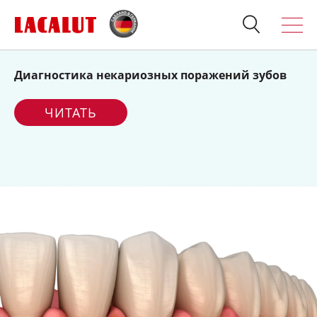
Диагностика некариозных поражений зубов
Искать
Продукция
ЧИТАТЬ
О бренде
Полезно знать
Спросите стоматолога
Контакты
Для стоматологов:
Терапия