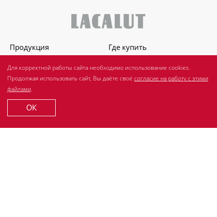
Продукция
Где купить
О бренде
Для стоматологов
Для корректной работы сайта необходимо использование cookies.
Полезно знать
Продолжая использовать сайт, Вы даёте своё
согласие на работу с этими
Спросите стоматолога
файлами
.
Контакты
ОК
© 2007-2026 LACALUT. Все права защищены.
ООО «Др.Тайсс Натурварен Рус»
ИНН 7725718602, ОГРН 1117746202969
Политика обработки персональных данных
Согласие на обработку cookie-файлов
Порядок осущ. субъектом перс.данных прав (ФЗ от
27.07.2006 152-ФЗ)
Разработано в