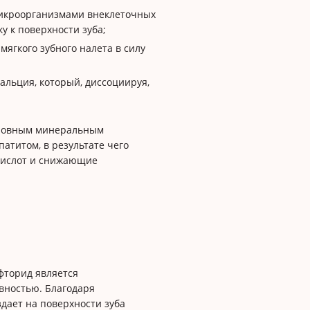
икроорганизмами внеклеточных
 к поверхности зуба;
ягкого зубного налета в силу
альция, который, диссоциируя,
.
сновным минеральным
атитом, в результате чего
кислот и снижающие
фторид является
вностью. Благодаря
дает на поверхности зуба