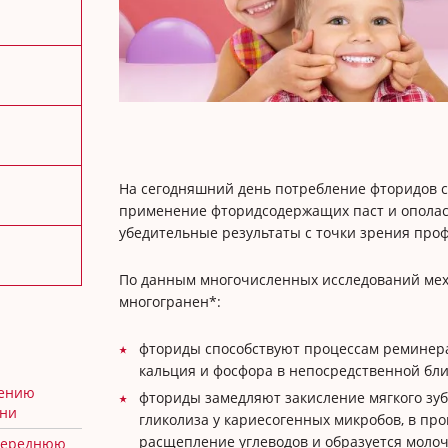
На сегодняшний день потребление фторидов с
применение фторидсодержащих паст и ополас
убедительные результаты с точки зрения проф
По данным многочисленных исследований мех
многогранен*:
фториды способствуют процессам реминер
кальция и фосфора в непосредственной бли
чению
фториды замедляют закисление мягкого зуб
ени
гликолиза у кариесогенных микробов, в про
расщепление углеводов и образуется молоч
 переднюю