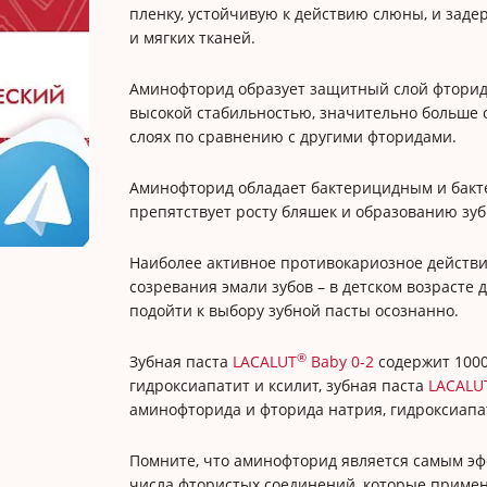
пленку, устойчивую к действию слюны, и заде
и мягких тканей.
Аминофторид образует защитный слой фторид
высокой стабильностью, значительно больше 
слоях по сравнению с другими фторидами.
Аминофторид обладает бактерицидным и бакт
препятствует росту бляшек и образованию зуб
Наиболее активное противокариозное действи
созревания эмали зубов – в детском возрасте д
подойти к выбору зубной пасты осознанно.
®
Зубная паста
LACALUT
Baby 0-2
содержит 100
гидроксиапатит и ксилит, зубная паста
LACALU
аминофторида и фторида натрия, гидроксиапат
Помните, что аминофторид является самым э
числа фтористых соединений, которые приме