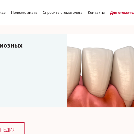
нде
Полезно знать
Спросите стоматолога
Контакты
Для стомато
Искать
а
«Обзор
нических
кариес зубов у
ПЕДИЯ