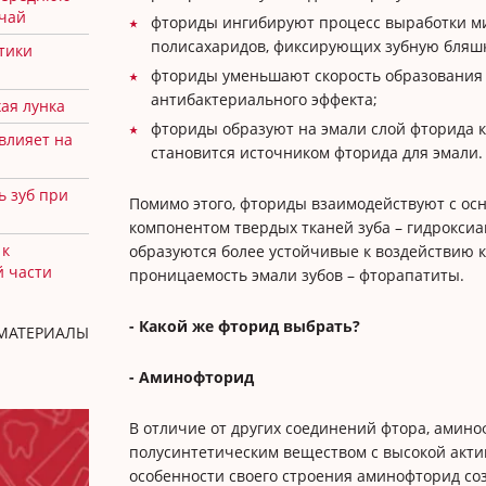
учай
фториды ингибируют процесс выработки м
полисахаридов, фиксирующих зубную бляшку
тики
фториды уменьшают скорость образования м
антибактериального эффекта;
ая лунка
фториды образуют на эмали слой фторида к
 влияет на
становится источником фторида для эмали
ь зуб при
Помимо этого, фториды взаимодействуют с о
компонентом твердых тканей зуба – гидроксиап
 к
образуются более устойчивые к воздействию 
й части
проницаемость эмали зубов – фторапатиты.
- Какой же фторид выбрать?
 МАТЕРИАЛЫ
- Аминофторид
В отличие от других соединений фтора, амино
полусинтетическим веществом с высокой акти
особенности своего строения аминофторид соз