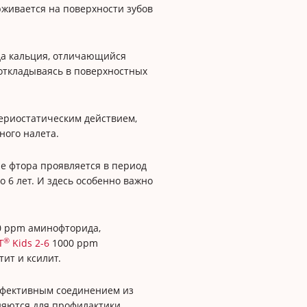
рживается на поверхности зубов
а кальция, отличающийся
откладываясь в поверхностных
ериостатическим действием,
ного налета.
е фтора проявляется в период
о 6 лет. И здесь особенно важно
0 ppm аминофторида,
®
T
Kids 2-6
1000 ppm
ит и ксилит.
ффективным соединением из
няются для профилактики