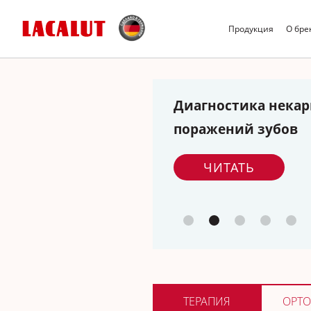
Продукция
О бре
Видео вебинар
последних кли
рекомендаций: 
детей»
СМОТРЕТЬ
ТЕРАПИЯ
ОРТО