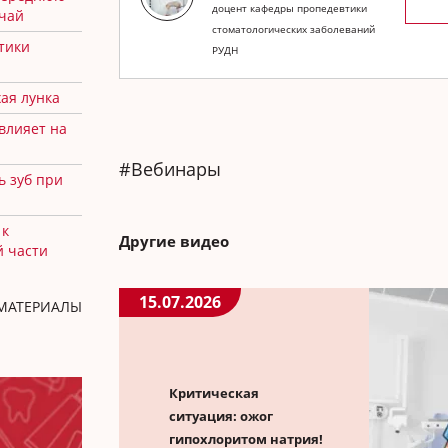
доцент кафедры пропедевтики
учай
стоматологических заболеваний
тики
РУДН
ая лунка
 влияет на
#Вебинары
ь зуб при
 к
Другие видео
й части
15.07.2026
 МАТЕРИАЛЫ
Критическая
ситуация: ожог
гипохлоритом натрия!