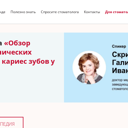
нде
Полезно знать
Спросите стоматолога
Контакты
Для стомато
Искать
а
«Обзор
нических
кариес зубов у
ПЕДИЯ