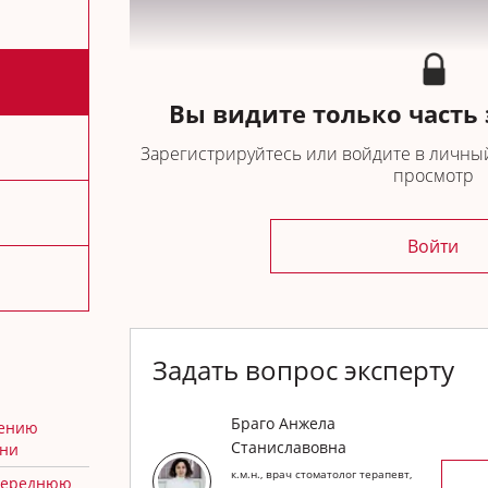
Вы видите только часть
Зарегистрируйтесь или войдите в личный
просмотр
Войти
Задать вопрос эксперту
Спикер вебинара:
Браго Анжела Станиславо
Браго Анжела
чению
доцент кафедры пропедевтики стоматологичес
Станиславовна
ени
к.м.н., врач стоматолог терапевт,
 переднюю