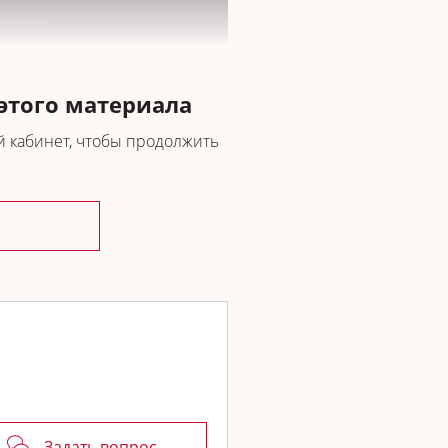
 этого материала
 кабинет, чтобы продолжить
вна
- стоматолог-терапевт, к.м.н.,
ких заболеваний РУДН.
Задать вопрос