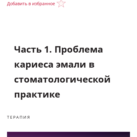
Добавить в избранное
Подкасты
Исследования
Часть 1. Проблема
Полезные материалы
кариеса эмали в
Научные статьи
стоматологической
Задать вопрос эксперту
практике
Избранное
ТЕРАПИЯ
Обратная связь