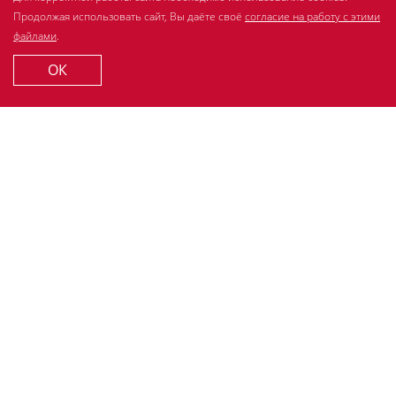
Полезно знать
Продолжая использовать сайт, Вы даёте своё
согласие на работу с этими
Спросите стоматолога
файлами
.
Контакты
ОК
© 2007-2026 LACALUT. Все права защищены.
ООО «Др.Тайсс Натурварен Рус»
ИНН 7725718602, ОГРН 1117746202969
Политика обработки персональных данных
Согласие на обработку cookie-файлов
Порядок осущ. субъектом перс.данных прав (ФЗ от
27.07.2006 152-ФЗ)
Разработано в
Поддержка сайта
MedInform HC
+7 (495) 980-60-10