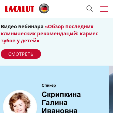
Диагностируем степень
тяжести
Искать
Продукция
кариеса правильно
О бренде
СКАЧАТЬ
Полезно знать
Спросите стоматолога
Контакты
Для стоматологов:
Терапия