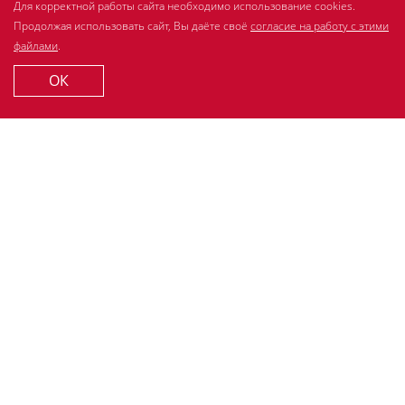
Для корректной работы сайта необходимо использование cookies.
Полезно знать
Продолжая использовать сайт, Вы даёте своё
согласие на работу с этими
Спросите стоматолога
файлами
.
Контакты
ОК
© 2007-2026 LACALUT. Все права защищены.
ООО «Др.Тайсс Натурварен Рус»
ИНН 7725718602, ОГРН 1117746202969
Политика обработки персональных данных
Согласие на обработку cookie-файлов
Порядок осущ. субъектом перс.данных прав (ФЗ от
27.07.2006 152-ФЗ)
Разработано в
Поддержка сайта
MedInform HC
+7 (495) 980-60-10