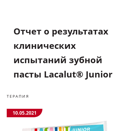
Подкасты
Отчет о результатах
Полезные материалы
клинических
Научные статьи
испытаний зубной
Видео
пасты Lacalut® Junior
Задать вопрос эксперту
ТЕРАПИЯ
Избранное
10.05.2021
Обратная связь