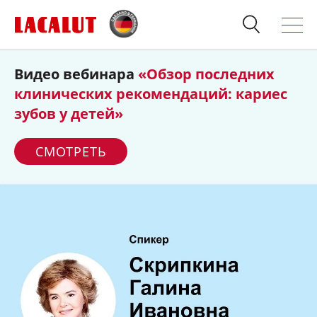
Видео вебинара
«Обзор последних
Искать
Продукция
клинических рекомендаций: кариес
зубов у детей»
О бренде
СМОТРЕТЬ
Полезно знать
Спросите стоматолога
Контакты
Для стоматологов:
Терапия