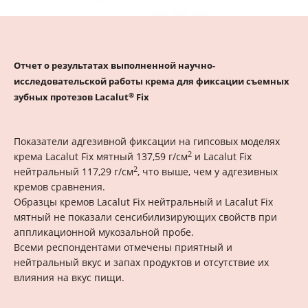
возрасте 11‑14 лет, применявших зубную пасту
Lacalut Junior, происходило уменьшение глубины
деминерализации эмали постоянных зубов. Через 1, 6 и
12 месяцев показатели лазерной флюоресценции
Отчет о результатах выполненной научно-
соответствовали начальной деминерализации эмали.
исследовательской работы крема для фиксации съемных
Среднее значение показателя лазерной флюоресценции
®
зубных протезов Lacalut
Fix
через 12 месяцев по сравнению с первоначальными
данными снизилось на 21,6%.
Показатели адгезивной фиксации на гипсовых моделях
У детей в возрасте 8‑10 лет, применявших зубную пасту
2
крема Lacalut Fix мятный 137,59 г/см
и Lacalut Fix
Lacalut Junior, снижение значений показателей лазерной
2
нейтральный 117,29 г/см
, что выше, чем у адгезивных
флюоресценции отмечалось в течение 6 месяцев, а
кремов сравнения.
через 12 месяцев отмечено небольшое, статистически и
Образцы кремов Lacalut Fix нейтральный и Lacalut Fix
клинически незначимое, повышение показателей.
мятный не показали сенсибилизирующих свойств при
Однако через 1, 6 и 12 месяцев наблюдения средние
аппликационной мукозальной пробе.
значения показателей лазерной флюоресценции
Всеми респондентами отмечены приятный и
соответствовали начальной деминерализации эмали.
нейтральный вкус и запах продуктов и отсутствие их
Через 12 месяцев среднее значение показателя
влияния на вкус пищи.
лазерной флюоресценции по сравнению с
первоначальными данными уменьшилось на 20,5%.