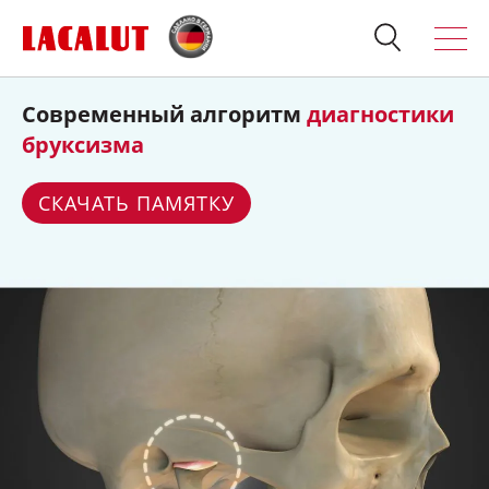
Видеозапись вебинара
«Имплантация у
Искать
Продукция
пациентов с онкологией»
О бренде
СМОТРЕТЬ
Полезно знать
Спросите стоматолога
Контакты
Для стоматологов:
Терапия