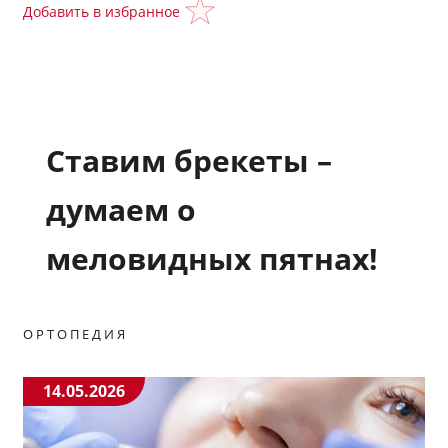
Добавить в избранное
Полезные материалы
Научные статьи
Ставим брекеты –
Видео
думаем о
Задать вопрос эксперту
меловидных пятнах!
Избранное
ОРТОПЕДИЯ
Обратная связь
14.05.2026
Мой профиль