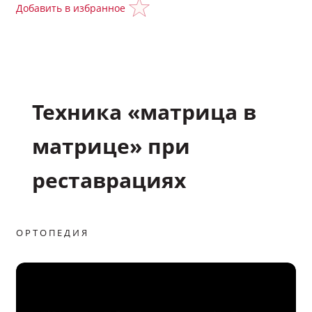
Добавить в избранное
Подкасты
Полезные материалы
Техника «матрица в
Научные статьи
матрице» при
Задать вопрос эксперту
реставрациях
Избранное
ОРТОПЕДИЯ
Обратная связь
Мой профиль