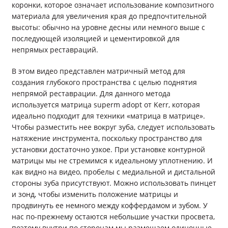
коронки, которое означает использование композитного
материала для увеличения края до предпочтительной
высоты: обычно на уровне десны или немного выше с
последующей изоляцией и цементировкой для
непрямых реставраций.
В этом видео представлен матричный метод для
создания глубокого пространства с целью поднятия
непрямой реставрации. Для данного метода
используется матрица superm adopt от Kerr, которая
идеально подходит для техники «матрица в матрице».
Чтобы разместить нее вокруг зуба, следует использовать
натяжение инструмента, поскольку пространство для
установки достаточно узкое. При установке контурной
матрицы мы не стремимся к идеальному уплотнению. И
как видно на видео, пробелы с медиальной и дистальной
стороны зуба присутствуют. Можно использовать пинцет
и зонд, чтобы изменить положение матрицы и
продвинуть ее немного между коффердамом и зубом. У
нас по-прежнему остаются небольшие участки просвета,
поэтому внутри по сторонам мы размещаем одиночные