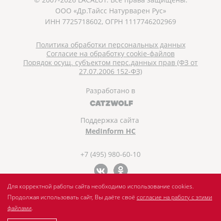
ООО «Др.Тайсс Натурварен Рус»
ИНН 7725718602, ОГРН 1117746202969
Политика обработки персональных данных
Согласие на обработку cookie-файлов
Порядок осущ. субъектом перс.данных прав (ФЗ от
27.07.2006 152-ФЗ)
Разработано в
Поддержка сайта
MedInform HC
+7 (495) 980-60-10
Для корректной работы сайта необходимо использование cookies.
Продолжая использовать сайт, Вы даёте своё
согласие на работу с этими
файлами
.