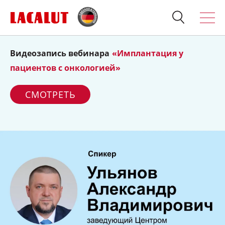
Видеозапись вебинара
«Имплантация у
Искать
Продукция
пациентов с онкологией»
О бренде
СМОТРЕТЬ
Полезно знать
Спросите стоматолога
Контакты
Для стоматологов:
Терапия