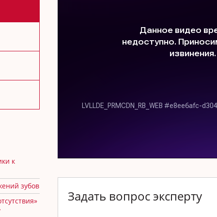
ики к
жений зубов
Задать вопрос эксперту
отсутствия»
у