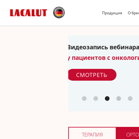
Продукция
О бре
Зубной протез:
психология и…
терпения!
ЧИТАТЬ
ТЕРАПИЯ
ОРТО