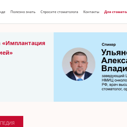
нде
Полезно знать
Спросите стоматолога
Контакты
Для стомато
Искать
техника,
 немного
ПЕДИЯ