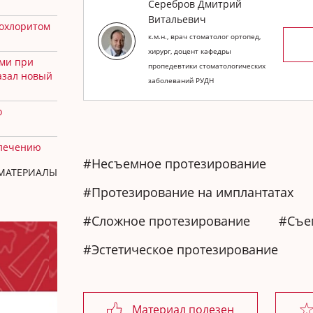
Серебров Дмитрий
Витальевич
похлоритом
к.м.н., врач стоматолог ортопед,
хирург, доцент кафедры
ми при
пропедевтики стоматологических
азал новый
заболеваний РУДН
о
 лечению
#Несъемное протезирование
 МАТЕРИАЛЫ
#Протезирование на имплантатах
#Сложное протезирование
#Съе
#Эстетическое протезирование
Материал полезен