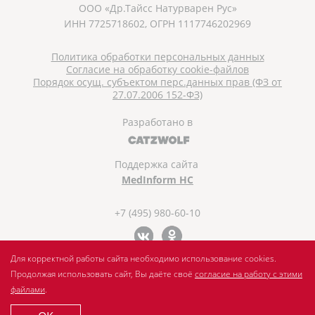
ООО «Др.Тайсс Натурварен Рус»
ИНН 7725718602, ОГРН 1117746202969
Политика обработки персональных данных
Согласие на обработку cookie-файлов
Порядок осущ. субъектом перс.данных прав (ФЗ от
27.07.2006 152-ФЗ)
Разработано в
Поддержка сайта
MedInform HC
+7 (495) 980-60-10
Для корректной работы сайта необходимо использование cookies.
Продолжая использовать сайт, Вы даёте своё
согласие на работу с этими
файлами
.