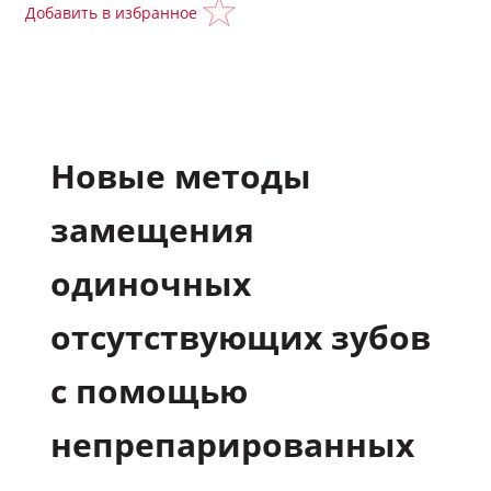
Добавить в избранное
Подкасты
Полезные материалы
Новые методы
Видео
замещения
Задать вопрос эксперту
одиночных
Избранное
отсутствующих зубов
Обратная связь
с помощью
непрепарированных
Мой профиль