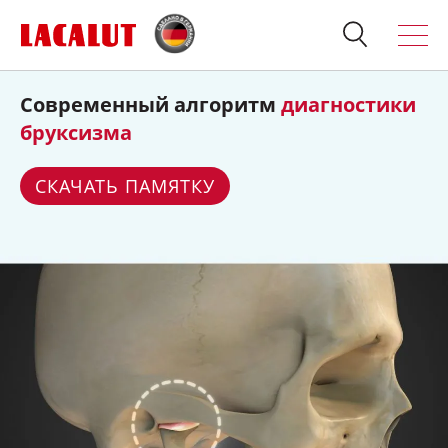
Видеозапись вебинара
«Имплантация у
Искать
Продукция
пациентов с онкологией»
О бренде
СМОТРЕТЬ
Полезно знать
Спросите стоматолога
Контакты
Для стоматологов:
Терапия