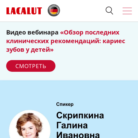
Диагностируем степень
тяжести
Искать
Продукция
кариеса правильно
О бренде
СКАЧАТЬ
Полезно знать
Спросите стоматолога
Контакты
Для стоматологов:
Терапия