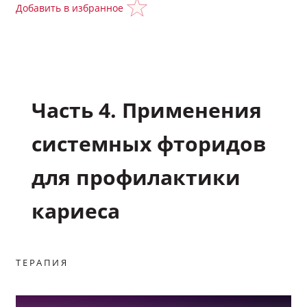
Добавить в избранное
Подкасты
Исследования
Часть 4. Применения
Полезные материалы
системных фторидов
Научные статьи
для профилактики
Задать вопрос эксперту
кариеса
Избранное
ТЕРАПИЯ
Обратная связь