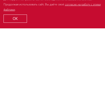
Полезно знать
Продолжая использовать сайт, Вы даёте своё
согласие на работу с этими
Спросите стоматолога
файлами
.
Контакты
ОК
© 2007-2026 LACALUT. Все права защищены.
ООО «Др.Тайсс Натурварен Рус»
ИНН 7725718602, ОГРН 1117746202969
Политика обработки персональных данных
Согласие на обработку cookie-файлов
Порядок осущ. субъектом перс.данных прав (ФЗ от
27.07.2006 152-ФЗ)
Разработано в
Поддержка сайта
MedInform HC
+7 (495) 980-60-10