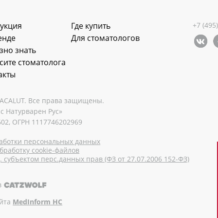
укция
Где купить
+7 (495
енде
Для стоматологов
зно знать
сите стоматолога
акты
LACALUT. Все права защищены.
с Натурварен Рус»
02, ОГРН 1117746202969
аботки персональных данных
бработку cookie-файлов
 субъектом перс.данных прав (ФЗ от 27.07.2006 152-ФЗ)
в
айта
MedInform HC