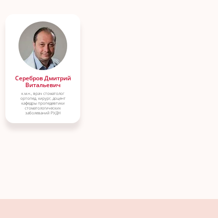
Серебров Дмитрий
Витальевич
к.м.н., врач стоматолог
ортопед, хирург, доцент
кафедры пропедевтики
стоматологических
заболеваний РУДН