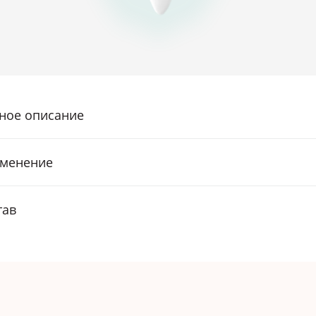
ное описание
менение
тав