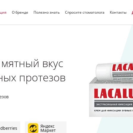
кция
О бренде
Полезно знать
Спросите стоматолога
Контакты
Искать
 мятный вкус
ных протезов
езов
Яндекс
ldberries
Маркет