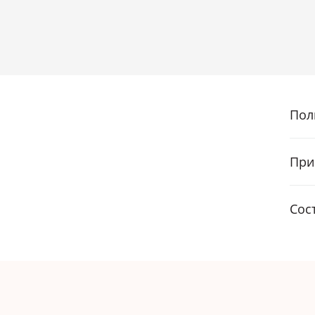
Пол
При
Сос