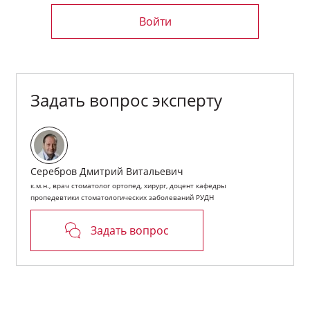
Войти
Задать вопрос эксперту
Запись вебинара
«Профилактика ошибок и осложнений
при изготовлении полных съемных протезов»
Спикер вебинара:
Дмитрий Вячеславович Сорокин,
д.м.н., профессор кафедры ортопедической и общей
Серебров Дмитрий Витальевич
стоматологии РМАНПО, автор 3 учебников, 230 научных
к.м.н., врач стоматолог ортопед, хирург, доцент кафедры
работ, обладатель 25 патентов на изобретения
пропедевтики стоматологических заболеваний РУДН
Задать вопрос