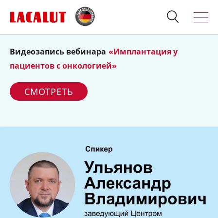
Видеозапись вебинара
«Имплантация у
Искать
Продукция
пациентов с онкологией»
О бренде
СМОТРЕТЬ
Полезно знать
Спросите стоматолога
Контакты
Для стоматологов:
Терапия