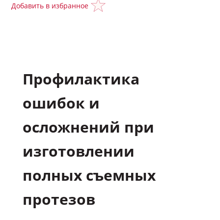
Добавить в избранное
Подкасты
Полезные материалы
Профилактика
Научные статьи
ошибок и
Задать вопрос эксперту
осложнений при
Избранное
изготовлении
Обратная связь
полных съемных
протезов
Мой профиль