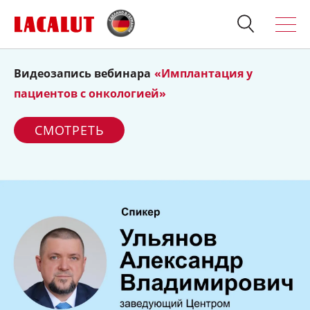
Видеозапись вебинара
«Имплантация у
Искать
Продукция
пациентов с онкологией»
О бренде
СМОТРЕТЬ
Полезно знать
Спросите стоматолога
Контакты
Для стоматологов:
Терапия