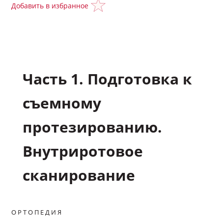
Добавить в избранное
Подкасты
Полезные материалы
Часть 1. Подготовка к
Научные статьи
съемному
Задать вопрос эксперту
протезированию.
Избранное
Внутриротовое
Обратная связь
сканирование
Мой профиль
ОРТОПЕДИЯ