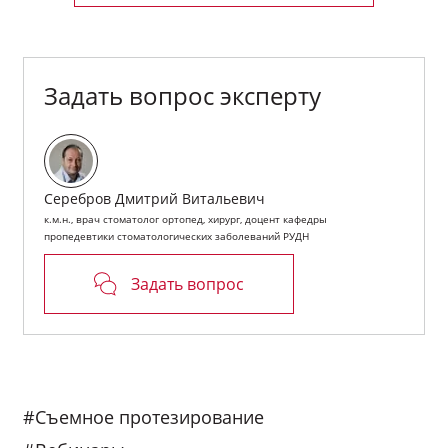
Скачать Рекомендации по использованию протеза
Задать вопрос эксперту
Серебров Дмитрий Витальевич
к.м.н., врач стоматолог ортопед, хирург, доцент кафедры
пропедевтики стоматологических заболеваний РУДН
Задать вопрос
#Съемное протезирование