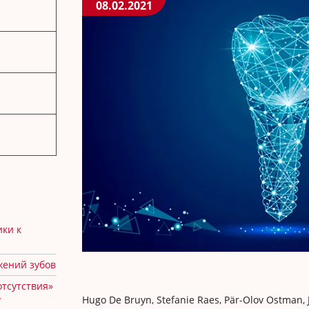
08.02.2021
ики к
жений зубов
отсутствия»
у
Hugo De Bruyn, Stefanie Raes, Pär-Olov Ostman, 