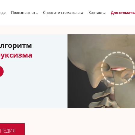
нде
Полезно знать
Спросите стоматолога
Контакты
Для стомато
Искать
лгоритм
руксизма
ПЕДИЯ