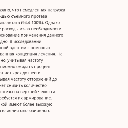
зано, что немедленная нагрузка
ощью съемного протеза
плантата (94,4-100%). Однако
 расходы из-за необходимости
боснование применения данного
дно. В исследовании
олной адентии с помощью
ованная концепция лечения. На
но, учитывая частоту
и можно ожидать процент
от четырех до шести
ывая частоту отторжений до
жет снизить количество
ротезы на верхней челюсти
ребуется их армирование.
кой имеют более высокую
го влияния окклюзионного