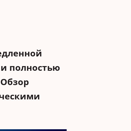
едленной
 и полностью
 Обзор
ическими