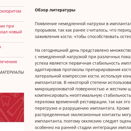
Обзор литературы
похлоритом
Появление немедленной нагрузки в импланта
ми при
прорывом, так как ранее считалось, что перио
азал новый
заживления кости, чтобы способствовать осте
о
На сегодняшний день представлено множеств
с немедленной нагрузкой при различных пок
 лечению
успеха является первичная стабильность импл
адаптировав протоколы препарирования костн
 МАТЕРИАЛЫ
латеральной компрессии кости, используя кон
имплантатов. В некоторой степени использов
микрошероховатой поверхностью и жестким 
компенсировать неоптимальную стабильность.
перелома временной реставрации, так как это
перегрузке и разрушению имплантата. Кроме 
распределенные окклюзионные контакты могу
имплантанта, поэтому окклюзию следует оцен
особенно на ранней стадии интеграции импла