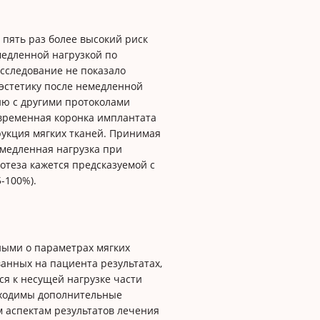
 пять раз более высокий риск
едленной нагрузкой по
исследование не показало
 эстетику после немедленной
ию с другими протоколами
о временная коронка имплантата
трукция мягких тканей. Принимая
емедленная нагрузка при
теза кажется предсказуемой с
-100%).
ными о параметрах мягких
ванных на пациента результатах,
ся к несущей нагрузке части
бходимы дополнительные
 аспектам результатов лечения