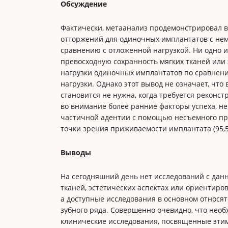
Обсуждение
Фактически, метаанализ продемонстрировал в
отторжений для одиночных имплантатов с нем
сравнению с отложенной нагрузкой. Ни одно 
превосходную сохранность мягких тканей или
нагрузки одиночных имплантатов по сравнен
нагрузки. Однако этот вывод не означает, чт
становится не нужна, когда требуется реконс
во внимание более ранние факторы успеха, н
частичной адентии с помощью несъемного про
точки зрения приживаемости имплантата (95,5
Выводы
На сегодняшний день нет исследований с дан
тканей, эстетических аспектах или ориентиро
а доступные исследования в основном относят
зубного ряда. Совершенно очевидно, что нео
клинические исследования, посвященные этим