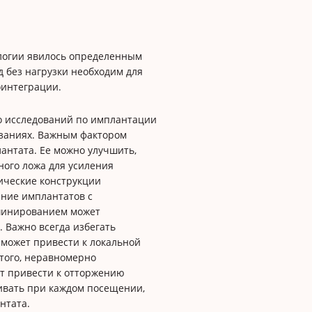
логии явилось определенным
д без нагрузки необходим для
оинтеграции.
о исследований по имплантации
азаниях. Важным фактором
антата. Ее можно улучшить,
ого ложа для усиления
ические конструкции
ание имплантатов с
шинированием может
 Важно всегда избегать
 может привести к локальной
того, неравномерно
т привести к отторжению
ивать при каждом посещении,
нтата.