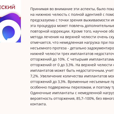
Принимая во внимание эти аспекты, было пока
на нижнюю челюсть с полной адентией с пом
предсказуема с точки зрения выживаемости им
эта процедура может повлечь дополнительные
повторной коррекции. Кроме того, научное о
метода лечения на верхней челюсти очень ску
отмечается, что немедленная нагрузка при п
несъемного протеза - детально задокументир
нижней челюсти трех имплантатов недостаточ
отторжений до 10%. С четырьмя имплантатам
отторжений от 0 до 3,3%. На верхней челюсти 
имплантатов может быть недостаточным, учит
7,2%. Увеличение количества имплантатов мо
отторжений до 3,3%. Временные несъемные п
особенно подвержены переломам, и поэтому т
Одиночные имплантаты с немедленной нагруз
вероятность отторжения, 85,7–100%, без явно
контакта.