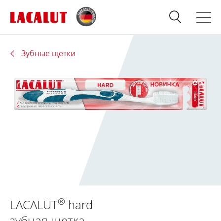
Зубные щетки
Искать
Продукция
О бренде
Полезно знать
Спросите стоматолога
Контакты
Для стоматологов:
®
LACALUT
hard
Терапия
зубная щетка