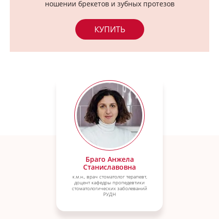
ношении брекетов и зубных протезов
КУПИТЬ
Браго Анжела
Станиславовна
к.м.н., врач стоматолог терапевт,
доцент кафедры пропедевтики
стоматологических заболеваний
РУДН