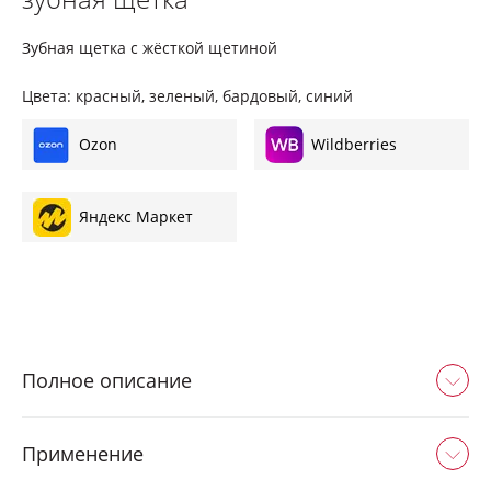
Ортопедия
Зубная щетка с жёсткой щетиной
Цвета: красный, зеленый, бардовый, синий
Где купить
Ozon
Wildberries
Яндекс Маркет
Полное описание
Применение