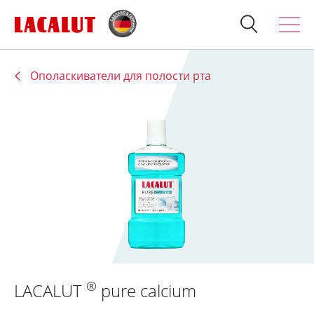
Ополаскиватели для полости рта
Искать
Продукция
О бренде
Полезно знать
Спросите стоматолога
Контакты
Для стоматологов:
®
LACALUT
pure calcium
Терапия