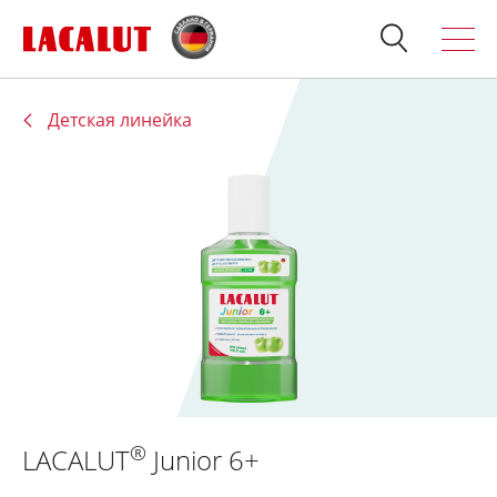
Детская линейка
Искать
Продукция
О бренде
Полезно знать
Спросите стоматолога
Контакты
Для стоматологов:
®
LACALUT
Junior 6+
Терапия