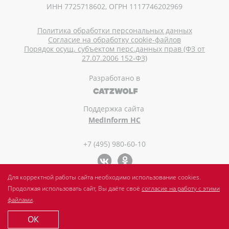
ИНН 7725718602, ОГРН 1117746202969
Политика обработки персональных данных
Согласие на обработку cookie-файлов
Порядок осущ. субъектом перс.данных прав (ФЗ от
27.07.2006 152-ФЗ)
Разработано в
Поддержка сайта
MedInform HC
+7 (495) 980-60-10
Для корректной работы сайта необходимо использование cookies.
Продолжая использовать сайт, Вы даёте своё
согласие на работу с этими
файлами
.
ОК