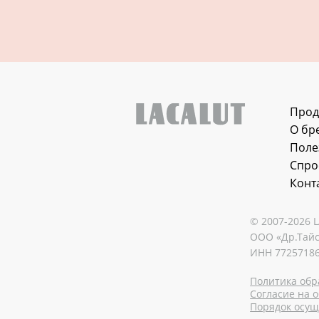
Прод
О бр
Поле
Спро
Конт
© 2007-2026 
ООО «Др.Тайс
ИНН 77257186
Политика обр
Согласие на о
Порядок осущ.