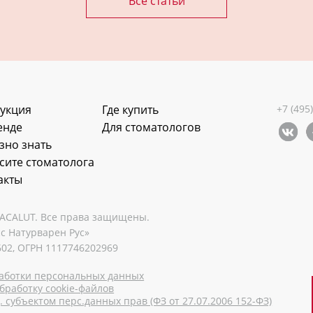
Все статьи
укция
Где купить
+7 (495
енде
Для стоматологов
зно знать
сите стоматолога
акты
LACALUT. Все права защищены.
с Натурварен Рус»
02, ОГРН 1117746202969
аботки персональных данных
бработку cookie-файлов
 субъектом перс.данных прав (ФЗ от 27.07.2006 152-ФЗ)