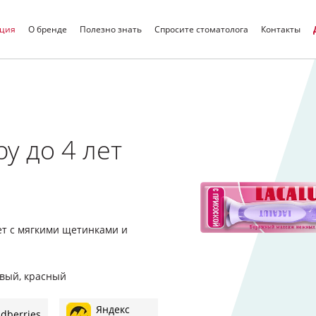
кция
О бренде
Полезно знать
Спросите стоматолога
Контакты
Искать
y до 4 лет
лет с мягкими щетинками и
евый, красный
Яндекс
ldberries