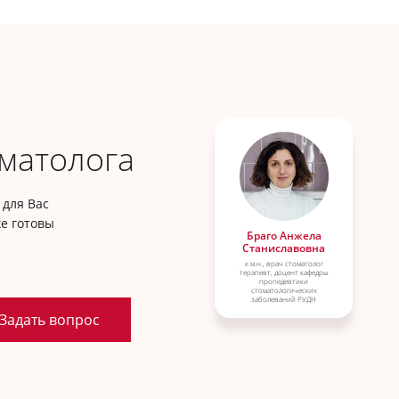
матолога
для Вас
е готовы
Браго Анжела
Станиславовна
к.м.н., врач стоматолог
терапевт, доцент кафедры
пропедевтики
стоматологических
заболеваний РУДН
Задать вопрос