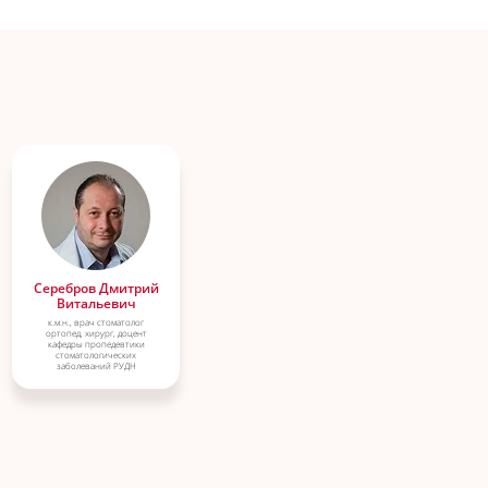
Серебров Дмитрий
Витальевич
к.м.н., врач стоматолог
ортопед, хирург, доцент
кафедры пропедевтики
стоматологических
заболеваний РУДН