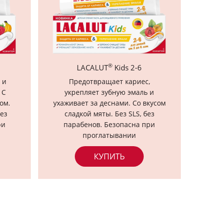
®
LACALUT
Kids 2-6
 и
Предотвращает кариес,
 С
укрепляет зубную эмаль и
ом.
ухаживает за деснами. Со вкусом
без
сладкой мяты. Без SLS, без
ри
парабенов. Безопасна при
проглатывании
КУПИТЬ