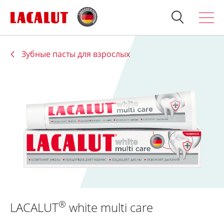
Зубные пасты для взрослых
Искать
Продукция
О бренде
Полезно знать
Спросите стоматолога
Контакты
Для стоматологов:
®
LACALUT
white multi care
Терапия