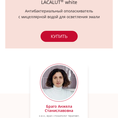
®
LACALUT
white
Антибактериальный ополаскиватель
с мицеллярной водой для осветления эмали
КУПИТЬ
Браго Анжела
Станиславовна
к.м.н., врач стоматолог терапевт,