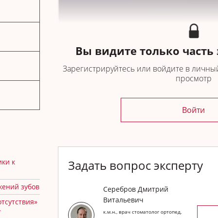
Вы видите только часть
Зарегистрируйтесь или войдите в личный
просмотр
Войти
ики к
Задать вопрос эксперту
0:00
Показания к изготовлению коронок и ш
7:44
Эластичные штифты
жений зубов
Серебров Дмитрий
14:43
Жесткие штифты
Витальевич
отсутствия»
у
к.м.н., врач стоматолог ортопед,
18:33
Кто и когда делает перфорацию?