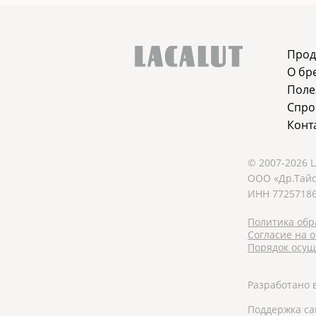
Прод
О бр
Поле
Спро
Конт
© 2007-2026 
ООО «Др.Тайс
ИНН 77257186
Политика обр
Согласие на о
Порядок осущ.
Разработано 
Поддержка с