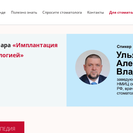
нде
Полезно знать
Спросите стоматолога
Контакты
Для стомато
Искать
нара
«Имплантация
ологией»
ПЕДИЯ