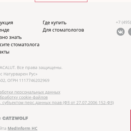
укция
Где купить
+7 (495
енде
Для стоматологов
зно знать
сите стоматолога
акты
LACALUT. Все права защищены.
с Натурварен Рус»
02, ОГРН 1117746202969
аботки персональных данных
бработку cookie-файлов
 субъектом перс.данных прав (ФЗ от 27.07.2006 152-ФЗ)
в
айта
MedInform HC