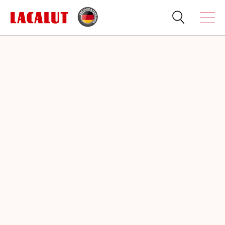
Искать
Продукция
О бренде
Полезно знать
Спросите стоматолога
Контакты
Для стоматологов:
Терапия